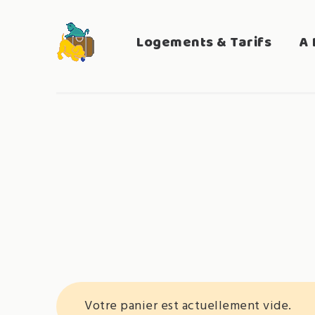
Skip
to
Search
Logements & Tarifs
A 
LA COLO-NICHE
content
for:
Votre panier est actuellement vide.