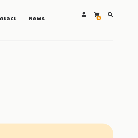
ntact
News
search
0